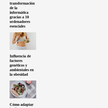
transformación
de la
informática
gracias a 10
ordenadores
esenciales
Influencia de
factores
genéticos y
ambientales en
la obesidad
Cómo adaptar