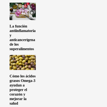
La función
antiinflamatoria
y
anticancerígena
de los
superalimentos
Cómo los ácidos
grasos Omega-3
ayudan a
proteger el
corazón y
mejorar la
salud