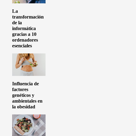
La
transformación
de la
informática
gracias a 10
ordenadores
esenciales
Influencia de
factores
genéticos y
ambientales en
la obesidad