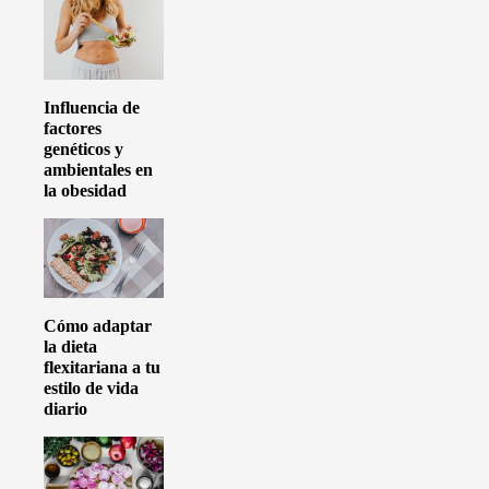
Influencia de
factores
genéticos y
ambientales en
la obesidad
Cómo adaptar
la dieta
flexitariana a tu
estilo de vida
diario