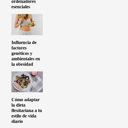
ordenadores
esenciales
Influencia de
factores
genéticos y
ambientales en
la obesidad
Cómo adaptar
la dieta
flexitariana a tu
estilo de vida
diario