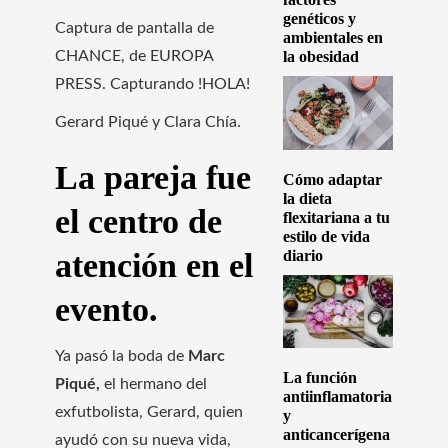
genéticos y
Captura de pantalla de
ambientales en
CHANCE, de EUROPA
la obesidad
PRESS. Capturando !HOLA!
Gerard Piqué y Clara Chía.
La pareja fue
Cómo adaptar
la dieta
el centro de
flexitariana a tu
estilo de vida
atención en el
diario
evento.
Ya pasó la boda de
Marc
La función
Piqué,
el hermano del
antiinflamatoria
exfutbolista, Gerard, quien
y
anticancerígena
ayudó con su nueva vida,