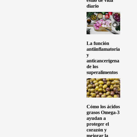
estilo de vida
diario
La función
antiinflamatoria
y
anticancerígena
de los
superalimentos
Cómo los ácidos
grasos Omega-3
ayudan a
proteger el
corazón y
mejorar la