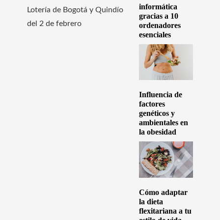
informática
Lotería de Bogotá y Quindío
gracias a 10
del 2 de febrero
ordenadores
esenciales
Influencia de
factores
genéticos y
ambientales en
la obesidad
Cómo adaptar
la dieta
flexitariana a tu