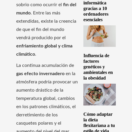
informática
sobrio como ocurrir el
fin del
gracias a 10
mundo
. Entre las más
ordenadores
esenciales
extendidas, existe la creencia
de que el fin del mundo
vendrá producido por el
enfriamiento global y clima
climático
.
Influencia de
factores
La continua acumulación de
genéticos y
ambientales en
gas efecto invernadero
en la
la obesidad
atmósfera podría provocar un
aumento drástico de la
temperatura global, cambios
en los patrones climáticos, el
Cómo adaptar
derretimiento de los
la dieta
casquetes polares y el
flexitariana a tu
estilo de vida
aumento del nivel del mar.