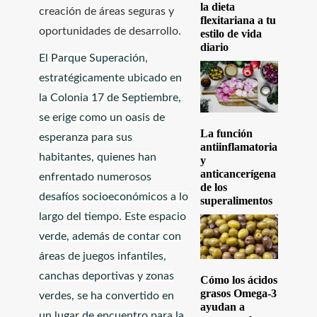
la dieta
creación de áreas seguras y
flexitariana a tu
oportunidades de desarrollo.
estilo de vida
diario
El Parque Superación,
estratégicamente ubicado en
la Colonia 17 de Septiembre,
se erige como un oasis de
La función
esperanza para sus
antiinflamatoria
habitantes, quienes han
y
anticancerígena
enfrentado numerosos
de los
desafíos socioeconómicos a lo
superalimentos
largo del tiempo. Este espacio
verde, además de contar con
áreas de juegos infantiles,
canchas deportivas y zonas
Cómo los ácidos
grasos Omega-3
verdes, se ha convertido en
ayudan a
un lugar de encuentro para la