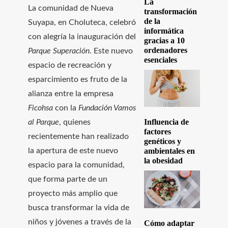
La
La comunidad de Nueva
transformación
de la
Suyapa, en Choluteca, celebró
informática
con alegría la inauguración del
gracias a 10
ordenadores
Parque Superación
. Este nuevo
esenciales
espacio de recreación y
esparcimiento es fruto de la
alianza entre la empresa
Ficohsa
con la
Fundación Vamos
Influencia de
al Parque
, quienes
factores
recientemente han realizado
genéticos y
la apertura de este nuevo
ambientales en
la obesidad
espacio para la comunidad,
que forma parte de un
proyecto más amplio que
busca transformar la vida de
niños y jóvenes a través de la
Cómo adaptar