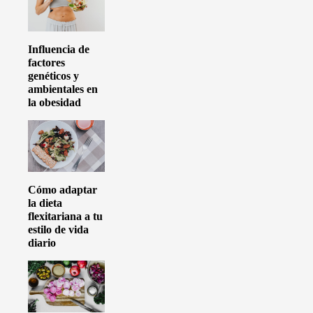
Influencia de
factores
genéticos y
ambientales en
la obesidad
Cómo adaptar
la dieta
flexitariana a tu
estilo de vida
diario