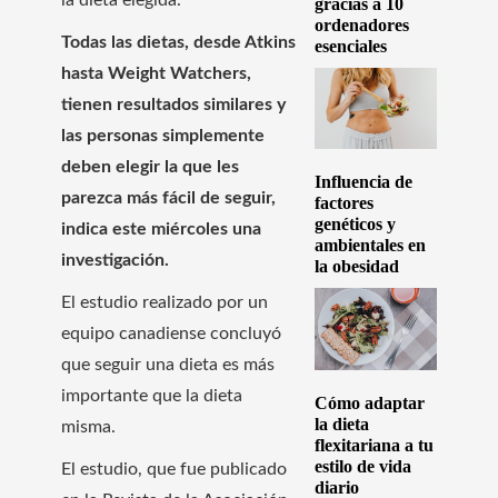
la dieta elegida.
gracias a 10
ordenadores
Todas las dietas, desde Atkins
esenciales
hasta Weight Watchers,
tienen resultados similares y
las personas simplemente
deben elegir la que les
Influencia de
parezca más fácil de seguir,
factores
genéticos y
indica este miércoles una
ambientales en
investigación.
la obesidad
El estudio realizado por un
equipo canadiense concluyó
que seguir una dieta es más
importante que la dieta
Cómo adaptar
la dieta
misma.
flexitariana a tu
estilo de vida
El estudio, que fue publicado
diario