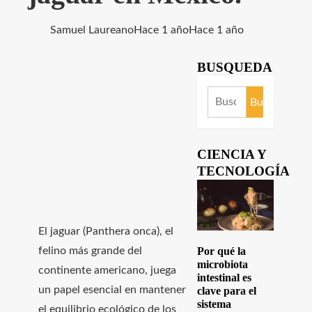
Samuel Laureano
Hace 1 año
Hace 1 año
BUSQUEDA
Buscar:
CIENCIA Y
TECNOLOGÍA
El jaguar (Panthera onca), el
felino más grande del
Por qué la
microbiota
continente americano, juega
intestinal es
un papel esencial en mantener
clave para el
sistema
el equilibrio ecológico de los