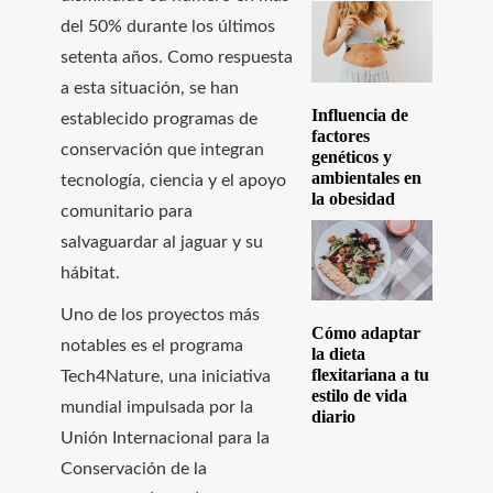
del 50% durante los últimos
setenta años. Como respuesta
a esta situación, se han
Influencia de
establecido programas de
factores
conservación que integran
genéticos y
ambientales en
tecnología, ciencia y el apoyo
la obesidad
comunitario para
salvaguardar al jaguar y su
hábitat.
Uno de los proyectos más
Cómo adaptar
notables es el programa
la dieta
flexitariana a tu
Tech4Nature, una iniciativa
estilo de vida
mundial impulsada por la
diario
Unión Internacional para la
Conservación de la