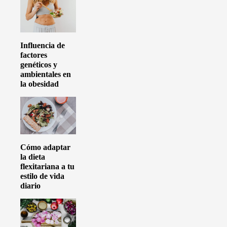
Influencia de
factores
genéticos y
ambientales en
la obesidad
Cómo adaptar
la dieta
flexitariana a tu
estilo de vida
diario