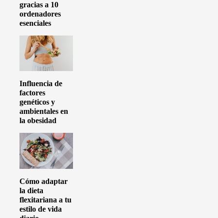
gracias a 10
ordenadores
esenciales
Influencia de
factores
genéticos y
ambientales en
la obesidad
Cómo adaptar
la dieta
flexitariana a tu
estilo de vida