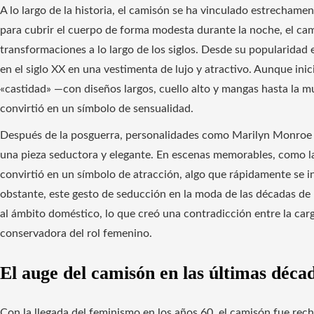
A lo largo de la historia, el camisón se ha vinculado estrecham
para cubrir el cuerpo de forma modesta durante la noche, el ca
transformaciones a lo largo de los siglos. Desde su popularidad e
en el siglo XX en una vestimenta de lujo y atractivo. Aunque in
«castidad» —con diseños largos, cuello alto y mangas hasta la
convirtió en un símbolo de sensualidad.
Después de la posguerra, personalidades como Marilyn Monroe 
una pieza seductora y elegante. En escenas memorables, como 
convirtió en un símbolo de atracción, algo que rápidamente se in
obstante, este gesto de seducción en la moda de las décadas de 
al ámbito doméstico, lo que creó una contradicción entre la carg
conservadora del rol femenino.
El auge del camisón en las últimas déca
Con la llegada del feminismo en los años 60, el camisón fue r