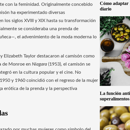
Cómo adaptar la
ente con la feminidad. Originalmente concebido
diario
misón ha experimentado diversas
n los siglos XVIII y XIX hasta su transformación
icialmente se consideraba una prenda de
 muñeca—, el advenimiento de la moda moderna lo
y Elizabeth Taylor destacaron al camisón como
la de Monroe en
Niagara
(1953), el camisón se
tegró en la cultura popular y el cine. No
1950 y 1960 coincidió con el regreso de la mujer
a erótica de la prenda y la perspectiva
La función anti
superalimentos
das
echazado por muchas mujeres como símbolo del