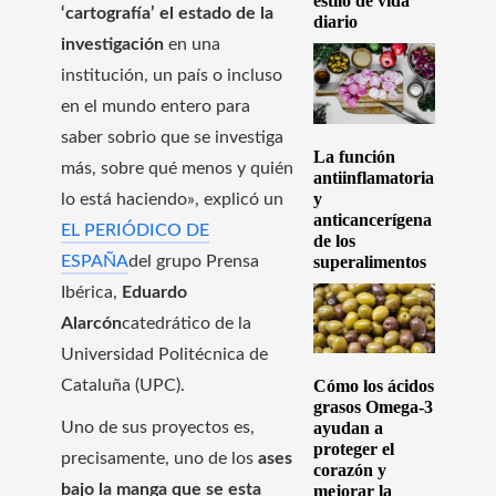
estilo de vida
‘cartografía’ el estado de la
diario
investigación
en una
institución, un país o incluso
en el mundo entero para
saber sobrio que se investiga
La función
más, sobre qué menos y quién
antiinflamatoria
y
lo está haciendo», explicó un
anticancerígena
EL PERIÓDICO DE
de los
ESPAÑA
del grupo Prensa
superalimentos
Ibérica,
Eduardo
Alarcón
catedrático de la
Universidad Politécnica de
Cataluña (UPC).
Cómo los ácidos
grasos Omega-3
Uno de sus proyectos es,
ayudan a
proteger el
precisamente, uno de los
ases
corazón y
bajo la manga que se esta
mejorar la