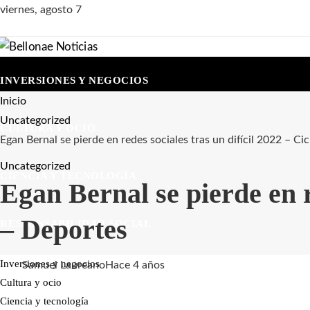
viernes, agosto 7
INVERSIONES Y NEGOCIOS
Inicio
Uncategorized
CULTURA Y OCIO
Egan Bernal se pierde en redes sociales tras un difícil 2022 – C
Uncategorized
CIENCIA Y TECNOLOGÍA
Egan Bernal se pierde en r
– Deportes
RESPONSABILIDAD SOCIAL
Inversiones y negocios
Samuel Laureano
Hace 4 años
Cultura y ocio
Ciencia y tecnología