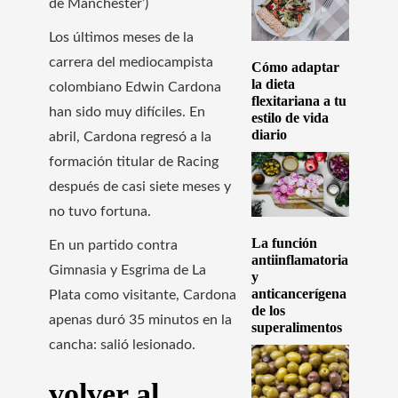
de Manchester’)
Los últimos meses de la
carrera del mediocampista
Cómo adaptar
la dieta
colombiano Edwin Cardona
flexitariana a tu
han sido muy difíciles. En
estilo de vida
diario
abril, Cardona regresó a la
formación titular de Racing
después de casi siete meses y
no tuvo fortuna.
La función
En un partido contra
antiinflamatoria
Gimnasia y Esgrima de La
y
anticancerígena
Plata como visitante, Cardona
de los
apenas duró 35 minutos en la
superalimentos
cancha: salió lesionado.
volver al