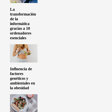
La
transformación
de la
informática
gracias a 10
ordenadores
esenciales
Influencia de
factores
genéticos y
ambientales en
la obesidad