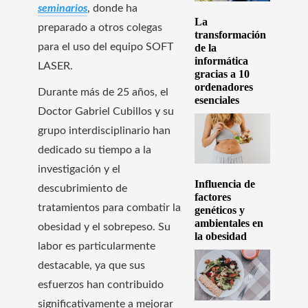
seminarios
, donde ha
La
preparado a otros colegas
transformación
para el uso del equipo SOFT
de la
informática
LASER.
gracias a 10
ordenadores
Durante más de 25 años, el
esenciales
Doctor Gabriel Cubillos y su
grupo interdisciplinario han
dedicado su tiempo a la
investigación y el
Influencia de
descubrimiento de
factores
tratamientos para combatir la
genéticos y
ambientales en
obesidad y el sobrepeso. Su
la obesidad
labor es particularmente
destacable, ya que sus
esfuerzos han contribuido
significativamente a mejorar