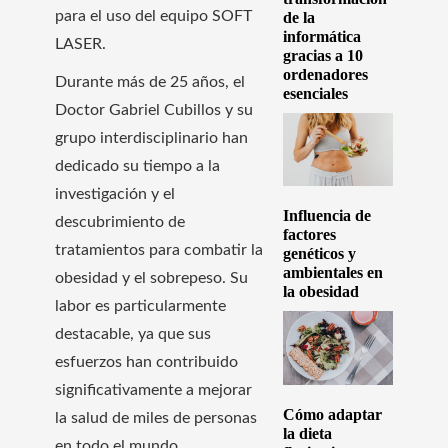
para el uso del equipo SOFT
de la
informática
LASER.
gracias a 10
ordenadores
Durante más de 25 años, el
esenciales
Doctor Gabriel Cubillos y su
grupo interdisciplinario han
dedicado su tiempo a la
investigación y el
Influencia de
descubrimiento de
factores
tratamientos para combatir la
genéticos y
ambientales en
obesidad y el sobrepeso. Su
la obesidad
labor es particularmente
destacable, ya que sus
esfuerzos han contribuido
significativamente a mejorar
Cómo adaptar
la salud de miles de personas
la dieta
en todo el mundo.