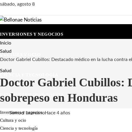
sábado, agosto 8
INVERSIONES Y NEGOCIOS
Inicio
Salud
CULTURA Y OCIO
Doctor Gabriel Cubillos: Destacado médico en la lucha contra 
Salud
CIENCIA Y TECNOLOGÍA
Doctor Gabriel Cubillos: 
sobrepeso en Honduras
RESPONSABILIDAD SOCIAL
Inversiones y negocios
Samuel Laureano
Hace 4 años
Cultura y ocio
Ciencia y tecnología