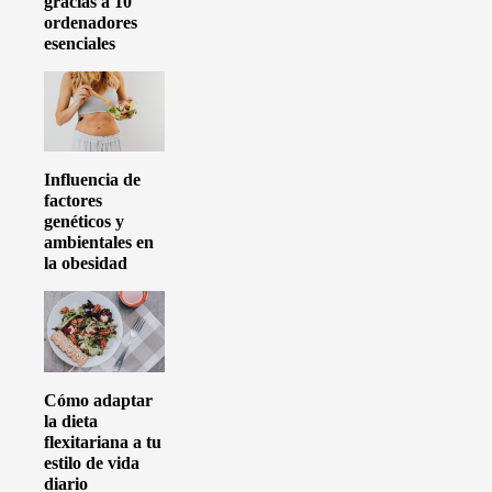
gracias a 10
ordenadores
esenciales
Influencia de
factores
genéticos y
ambientales en
la obesidad
Cómo adaptar
la dieta
flexitariana a tu
estilo de vida
diario