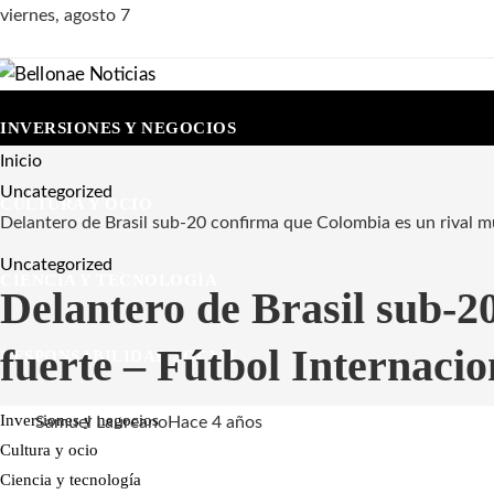
viernes, agosto 7
INVERSIONES Y NEGOCIOS
Inicio
Uncategorized
CULTURA Y OCIO
Delantero de Brasil sub-20 confirma que Colombia es un rival m
Uncategorized
CIENCIA Y TECNOLOGÍA
Delantero de Brasil sub-2
fuerte – Fútbol Internacio
RESPONSABILIDAD SOCIAL
Inversiones y negocios
Samuel Laureano
Hace 4 años
Cultura y ocio
Ciencia y tecnología