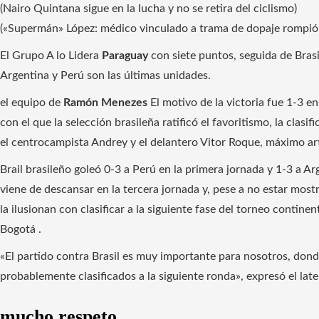
(Nairo Quintana sigue en la lucha y no se retira del ciclismo)
(«Supermán» López: médico vinculado a trama de dopaje rompió e
El Grupo A lo Lidera
Paraguay
con siete puntos, seguida de Bras
Argentina y Perú son las últimas unidades.
el equipo de
Ramón Menezes
El motivo de la victoria fue 1-3 e
con el que la selección brasileña ratificó el favoritismo, la clasi
el centrocampista Andrey y el delantero Vitor Roque, máximo arti
Brail brasileño goleó 0-3 a Perú en la primera jornada y 1-3 a A
viene de descansar en la tercera jornada y, pese a no estar most
la ilusionan con clasificar a la siguiente fase del torneo contin
Bogotá .
«El partido contra Brasil es muy importante para nosotros, dond
probablemente clasificados a la siguiente ronda», expresó el lat
mucho respeto