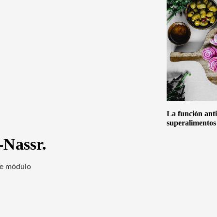
La función anti
superalimentos
-Nassr.
ste módulo