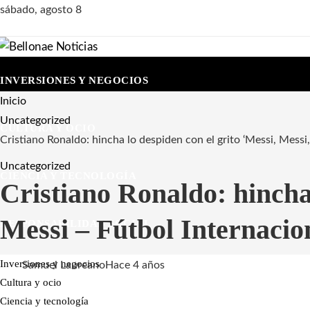
sábado, agosto 8
INVERSIONES Y NEGOCIOS
Inicio
Uncategorized
CULTURA Y OCIO
Cristiano Ronaldo: hincha lo despiden con el grito ‘Messi, Messi
Uncategorized
CIENCIA Y TECNOLOGÍA
Cristiano Ronaldo: hincha 
Messi – Fútbol Internacio
RESPONSABILIDAD SOCIAL
Inversiones y negocios
Samuel Laureano
Hace 4 años
Cultura y ocio
Ciencia y tecnología