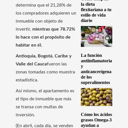
la dieta
determina que el 21,28% de
flexitariana a tu
los compradores adquieren un
estilo de vida
diario
inmueble con objeto de
invertir,
mientras que 78.72%
lo hace con el propósito de
habitar en él.
La función
Antioquia, Bogotá, Caribe y
antiinflamatoria
Valle del Cauca
fueron las
y
anticancerígena
zonas tomadas como muestra
de los
estadistica.
superalimentos
Así mismo, el apartamento es
el tipo de inmueble que más
se transa con multas de
Cómo los ácidos
inversión.
grasos Omega-3
ayudan a
(En abril, cada día, se venden