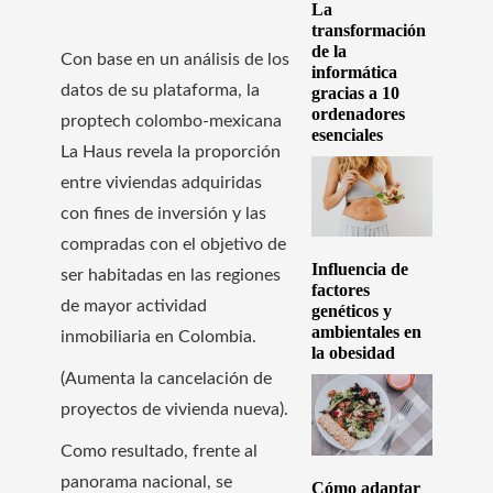
La
transformación
de la
Con base en un análisis de los
informática
datos de su plataforma, la
gracias a 10
ordenadores
proptech colombo-mexicana
esenciales
La Haus revela la proporción
entre viviendas adquiridas
con fines de inversión y las
compradas con el objetivo de
Influencia de
ser habitadas en las regiones
factores
de mayor actividad
genéticos y
ambientales en
inmobiliaria en Colombia.
la obesidad
(Aumenta la cancelación de
proyectos de vivienda nueva).
Como resultado, frente al
panorama nacional, se
Cómo adaptar