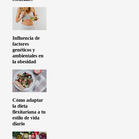
Influencia de
factores
genéticos y
ambientales en
la obesidad
Cómo adaptar
la dieta
flexitariana a tu
estilo de vida
diario