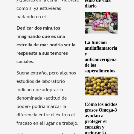
estilo de vida
¿Quieres en la cena? Muévete
diario
como si ya estuvieras
nadando en el…
Dedicar dos minutos
imaginando que es una
La función
estrella de mar podría ser la
antiinflamatoria
respuesta a sus temores
y
anticancerígena
sociales.
de los
superalimentos
Suena extraño, pero algunos
estudios de laboratorio
indican que adoptar la
denominada «actitud de
Cómo los ácidos
poder» podría marcar la
grasos Omega-3
diferencia entre el éxito o el
ayudan a
proteger el
fracaso en el lugar de trabajo.
corazón y
mejorar la