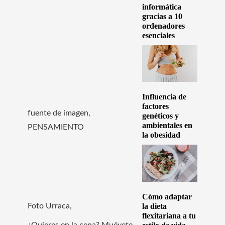
informática
gracias a 10
ordenadores
esenciales
Influencia de
factores
fuente de imagen,
genéticos y
ambientales en
PENSAMIENTO
la obesidad
Cómo adaptar
la dieta
Foto Urraca,
flexitariana a tu