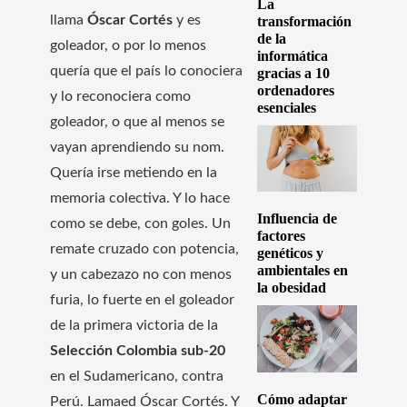
La
llama
Óscar Cortés
y es
transformación
de la
goleador, o por lo menos
informática
quería que el país lo conociera
gracias a 10
ordenadores
y lo reconociera como
esenciales
goleador, o que al menos se
vayan aprendiendo su nom.
Quería irse metiendo en la
memoria colectiva. Y lo hace
Influencia de
como se debe, con goles. Un
factores
remate cruzado con potencia,
genéticos y
ambientales en
y un cabezazo no con menos
la obesidad
furia, lo fuerte en el goleador
de la primera victoria de la
Selección Colombia sub-20
en el Sudamericano, contra
Cómo adaptar
Perú. Lamaed Óscar Cortés. Y