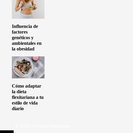
Influencia de
factores
genéticos y
ambientales en
la obesidad
Cómo adaptar
la dieta
flexitariana a tu
estilo de vida
diario
© 2020 All Right Reserved.