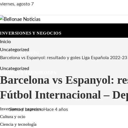
viernes, agosto 7
INVERSIONES Y NEGOCIOS
Inicio
Uncategorized
CULTURA Y OCIO
Barcelona vs Espanyol: resultado y goles Liga Española 2022-23
Uncategorized
CIENCIA Y TECNOLOGÍA
Barcelona vs Espanyol: re
Fútbol Internacional – De
RESPONSABILIDAD SOCIAL
Inversiones y negocios
Samuel Laureano
Hace 4 años
Cultura y ocio
Ciencia y tecnología