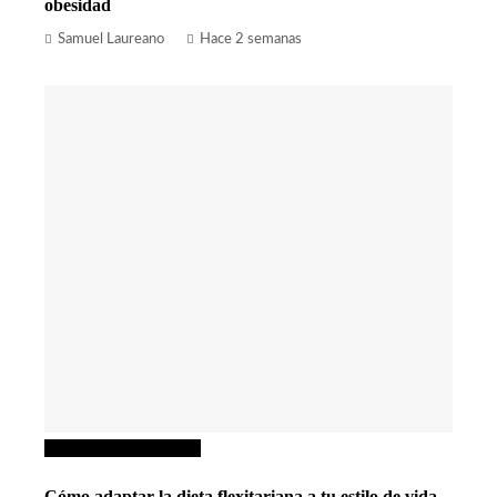
obesidad
Samuel Laureano
Hace 2 semanas
Ciencia y tecnología
Cómo adaptar la dieta flexitariana a tu estilo de vida