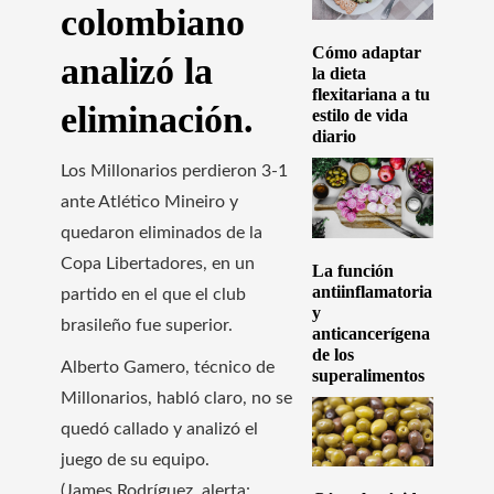
colombiano
Cómo adaptar
analizó la
la dieta
flexitariana a tu
eliminación.
estilo de vida
diario
Los Millonarios perdieron 3-1
ante Atlético Mineiro y
quedaron eliminados de la
Copa Libertadores, en un
La función
antiinflamatoria
partido en el que el club
y
brasileño fue superior.
anticancerígena
de los
Alberto Gamero, técnico de
superalimentos
Millonarios, habló claro, no se
quedó callado y analizó el
juego de su equipo.
(James Rodríguez, alerta: