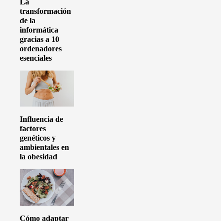
La
transformación
de la
informática
gracias a 10
ordenadores
esenciales
Influencia de
factores
genéticos y
ambientales en
la obesidad
Cómo adaptar