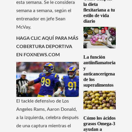
esta semana. Se le considera
la dieta
flexitariana a tu
semana a semana, según el
estilo de vida
entrenador en jefe Sean
diario
McVay.
HAGA CLIC AQUÍ PARA MÁS
COBERTURA DEPORTIVA
EN FOXNEWS.COM
La función
antiinflamatoria
y
anticancerígena
de los
superalimentos
El tackle defensivo de Los
Angeles Rams, Aaron Donald,
a la izquierda, celebra después
Cómo los ácidos
grasos Omega-3
de una captura mientras el
ayudan a