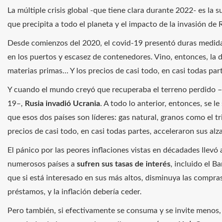
La múltiple crisis global -que tiene clara durante 2022- es la s
que precipita a todo el planeta y el impacto de la invasión de 
Desde comienzos del 2020, el covid-19 presentó duras medida
en los puertos y escasez de contenedores. Vino, entonces, la 
materias primas… Y los precios de casi todo, en casi todas par
Y cuando el mundo creyó que recuperaba el terreno perdido –s
19–,
Rusia invadió Ucrania
. A todo lo anterior, entonces, se 
que esos dos países son líderes: gas natural, granos como el tr
precios de casi todo, en casi todas partes, acceleraron sus alza
El pánico por las peores inflaciones vistas en décadades llevó
numerosos países a
sufren sus tasas de interés
, incluido el B
que si está interesado en sus más altos, disminuya las compras
préstamos, y la inflación debería ceder.
Pero también, si efectivamente se consuma y se invite menos, 