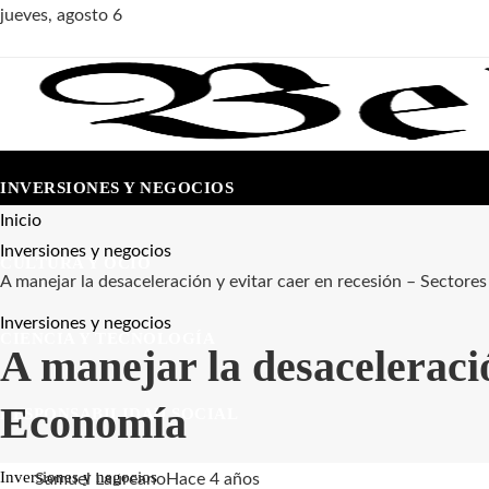
jueves, agosto 6
INVERSIONES Y NEGOCIOS
Inicio
Inversiones y negocios
CULTURA Y OCIO
A manejar la desaceleración y evitar caer en recesión – Sectore
Inversiones y negocios
CIENCIA Y TECNOLOGÍA
A manejar la desaceleració
Economía
RESPONSABILIDAD SOCIAL
Inversiones y negocios
Samuel Laureano
Hace 4 años