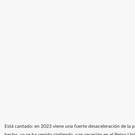
Está cantado: en 2023 viene una fuerte desaceleración de la
hecho, ya se ha venido sintiendo, con recesión en el Reino Un